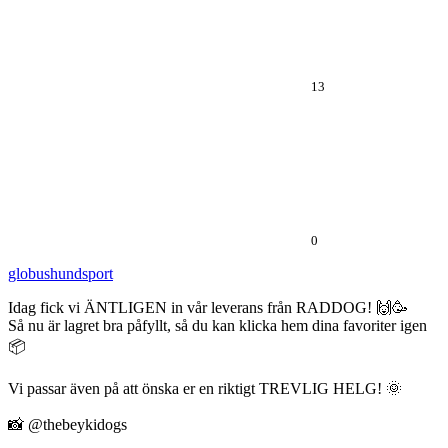
13
0
globushundsport
Idag fick vi ÄNTLIGEN in vår leverans från RADDOG! 🙌🥳
Så nu är lagret bra påfyllt, så du kan klicka hem dina favoriter igen
📦
Vi passar även på att önska er en riktigt TREVLIG HELG! 🌞
📸 @thebeykidogs