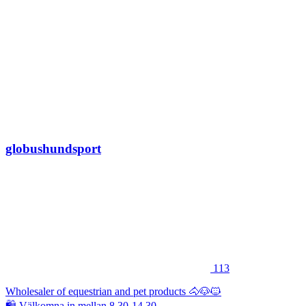
globushundsport
113
Wholesaler of equestrian and pet products 🐴🐶🐱
🛍 Välkomna in mellan 8.30-14.30