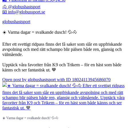
🐴 @globushastsport
📧 info@globussport.se
globushastsport
☀️ Varma dagar = svalkande dusch! 💦🐴
Efter ett svettigt ridpass finns det få saker som slår en uppfriskande
avspolning och med rätt schampo blir pälsen både ren, glansig och
välmående.
Upptäck våra favoriter från K9 och Trikem – för en häst som både
känns och ser fantastisk ut. 🤎
Open post by globushastsport with ID 18024113945686070
☀️ Varma dagar = svalkande dusch! 💦🐴