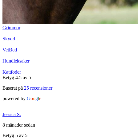
Grimmor
Skydd
VetBed
Hundleksaker
Kattfoder
Betyg 4.5 av 5
Baserat på
25 recensioner
powered by
G
o
o
g
l
e
Jessica S.
8 månader sedan
Betyg 5 av 5