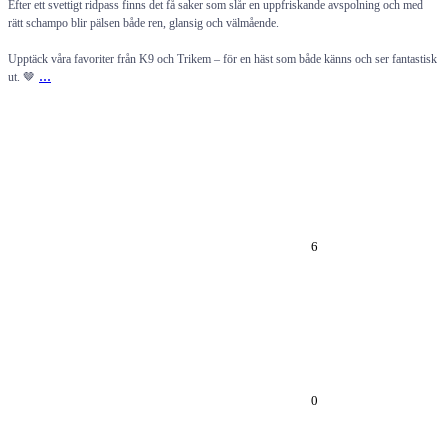
Efter ett svettigt ridpass finns det få saker som slår en uppfriskande avspolning och med
rätt schampo blir pälsen både ren, glansig och välmående.
Upptäck våra favoriter från K9 och Trikem – för en häst som både känns och ser fantastisk
...
ut. 🤎
6
0