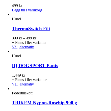
499
kr
Lägg till i varukorg
Hund
ThermoSwitch Filt
Prisintervall:
399
kr
–
499
kr
399
+ Finns i fler varianter
Den
kr
Välj alternativ
här
till
produkten
499
Hund
har
kr
flera
IQ DOGSPORT Pants
varianter.
De
1,449
kr
olika
+ Finns i fler varianter
alternativen
Den
Välj alternativ
kan
här
väljas
produkten
Fodertillskott
på
har
produktsidan
flera
TRIKEM Nypon-Rosehip 900 g
varianter.
De