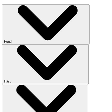
Hund
Häst