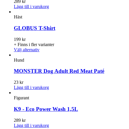
289
kr
olika
Lägg till i varukorg
alternativen
kan
Häst
väljas
på
GLOBUS T-Shirt
produktsidan
199
kr
+ Finns i fler varianter
Den
Välj alternativ
här
produkten
Hund
har
flera
MONSTER Dog Adult Red Meat Paté
varianter.
De
23
kr
olika
Lägg till i varukorg
alternativen
kan
Figurant
väljas
på
K9 - Eco Power Wash 1,5L
produktsidan
289
kr
Lägg till i varukorg