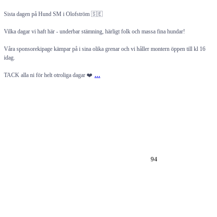
Sista dagen på Hund SM i Olofström 🇸🇪
Vilka dagar vi haft här - underbar stämning, härligt folk och massa fina hundar!
Våra sponsorekipage kämpar på i sina olika grenar och vi håller montern öppen till kl 16
idag.
...
TACK alla ni för helt otroliga dagar ❤️
94