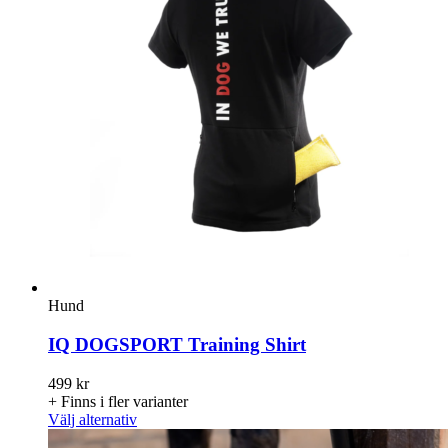
Hund
IQ DOGSPORT Training Shirt
499
kr
+ Finns i fler varianter
Den
Välj alternativ
här