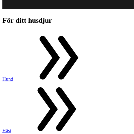
För ditt husdjur
Hund
Häst