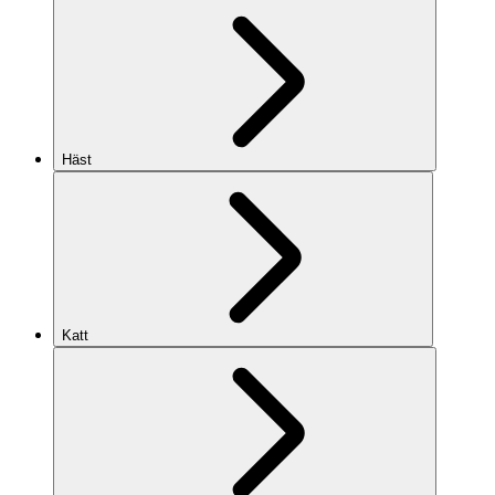
Häst
Katt