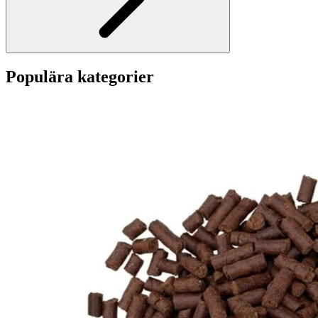
Sida
1
Populära kategorier
av
8