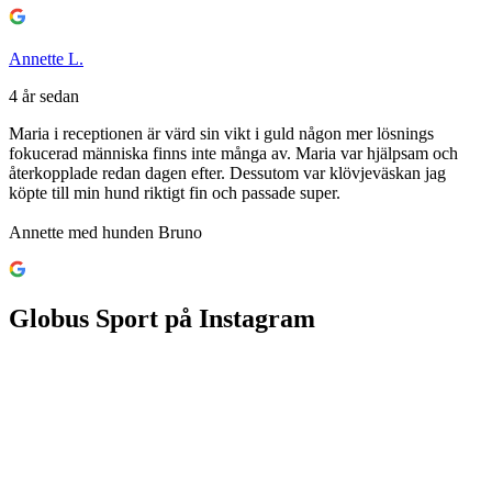
Annette L.
4 år sedan
Betyg
Maria i receptionen är värd sin vikt i guld någon mer lösnings
5
fokucerad människa finns inte många av. Maria var hjälpsam och
av
återkopplade redan dagen efter. Dessutom var klövjeväskan jag
5
köpte till min hund riktigt fin och passade super.
Annette med hunden Bruno
Globus Sport på Instagram