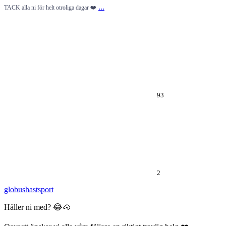
...
TACK alla ni för helt otroliga dagar ❤️
93
2
globushastsport
Håller ni med? 😂🐴