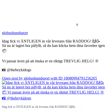
0
globushundsport
Idag fick vi ÄNTLIGEN in vår leverans från RADDOG! 🙌🥳
Så nu är lagret bra påfyllt, så du kan klicka hem dina favoriter igen
📦
Vi passar även på att önska er en riktigt TREVLIG HELG! 🌞
📸 @thebeykidogs
Open post by globushundsport with ID 18080994791256265
Idag fick vi ÄNTLIGEN in vår leverans från RADDOG! 🙌🥳