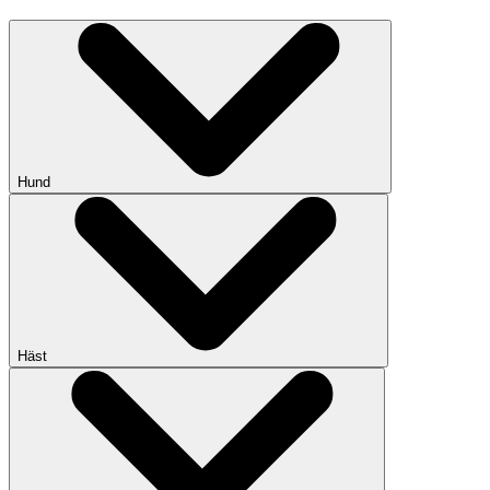
Hund
Häst