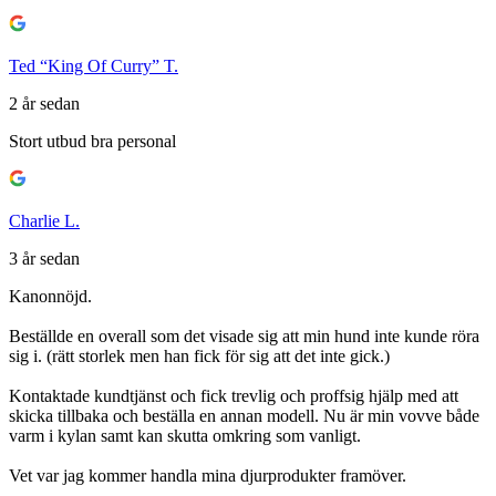
5
av
5
Ted “King Of Curry” T.
2 år sedan
Betyg
Stort utbud bra personal
5
av
5
Charlie L.
3 år sedan
Betyg
Kanonnöjd.
5
av
Beställde en overall som det visade sig att min hund inte kunde röra
5
sig i. (rätt storlek men han fick för sig att det inte gick.)
Kontaktade kundtjänst och fick trevlig och proffsig hjälp med att
skicka tillbaka och beställa en annan modell. Nu är min vovve både
varm i kylan samt kan skutta omkring som vanligt.
Vet var jag kommer handla mina djurprodukter framöver.