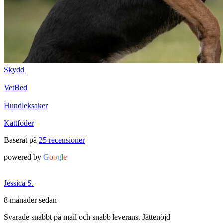
Skydd
VetBed
Hundleksaker
Kattfoder
Betyg
Baserat på
25 recensioner
4.5
powered by
G
o
o
g
l
e
av
5
Jessica S.
8 månader sedan
Betyg
Svarade snabbt på mail och snabb leverans. Jättenöjd