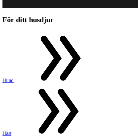
För ditt husdjur
Hund
Häst