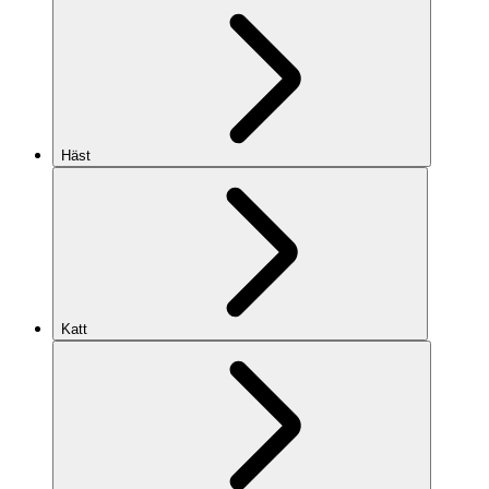
Häst
Katt