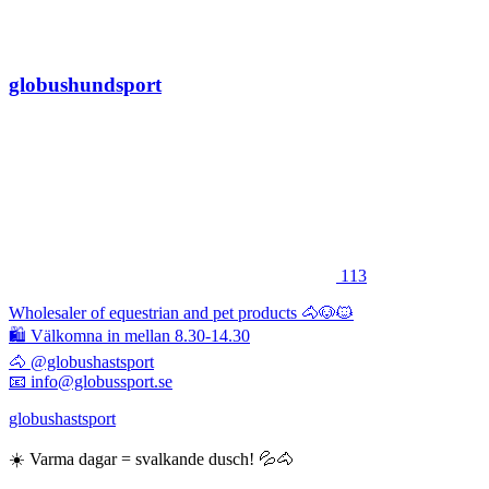
globushundsport
113
Wholesaler of equestrian and pet products 🐴🐶🐱
🛍 Välkomna in mellan 8.30-14.30
🐴 @globushastsport
📧 info@globussport.se
globushastsport
☀️ Varma dagar = svalkande dusch! 💦🐴